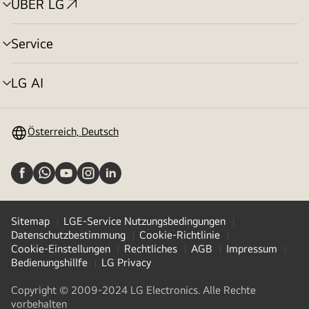
ÜBER LG
Menü
umschalten
Service
Menü
umschalten
LG AI
Menü
umschalten
Österreich, Deutsch
Sitemap
LGE-Service Nutzungsbedingungen
Datenschutzbestimmung
Cookie-Richtlinie
Cookie-Einstellungen
Rechtliches
AGB
Impressum
Bedienungshillfe
LG Privacy
Copyright © 2009-2024 LG Electronics. Alle Rechte
vorbehalten