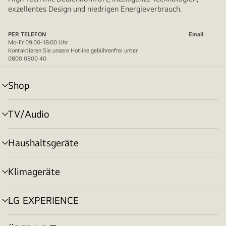
exzellentes Design und niedrigen Energieverbrauch.
PER TELEFON
Email
Mo-Fr 09:00-18:00 Uhr
Kontaktieren Sie unsere Hotline gebührenfrei unter
0800 0800 40
Shop
Menü
umschalten
TV/Audio
Menü
umschalten
Haushaltsgeräte
Menü
umschalten
Klimageräte
Menü
umschalten
LG EXPERIENCE
Menü
umschalten