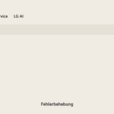
rvice
LG AI
Fehlerbehebung