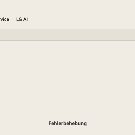
rvice
LG AI
Fehlerbehebung