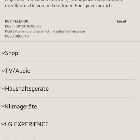
exzellentes Design und niedrigen Energieverbrauch.
PER TELEFON
Email
Mo-Fr 09:00-18:00 Uhr
Kontaktieren Sie unsere Hotline gebührenfrei unter
0800 0800 40
Shop
Menü
umschalten
TV/Audio
Menü
umschalten
Haushaltsgeräte
Menü
umschalten
Klimageräte
Menü
umschalten
LG EXPERIENCE
Menü
umschalten