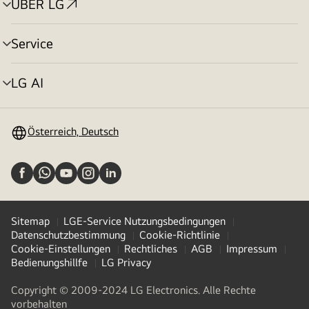
ÜBER LG
Menü
umschalten
Service
Menü
umschalten
LG AI
Menü
umschalten
Österreich, Deutsch
Sitemap
LGE-Service Nutzungsbedingungen
Datenschutzbestimmung
Cookie-Richtlinie
Cookie-Einstellungen
Rechtliches
AGB
Impressum
Bedienungshillfe
LG Privacy
Copyright © 2009-2024 LG Electronics. Alle Rechte
vorbehalten