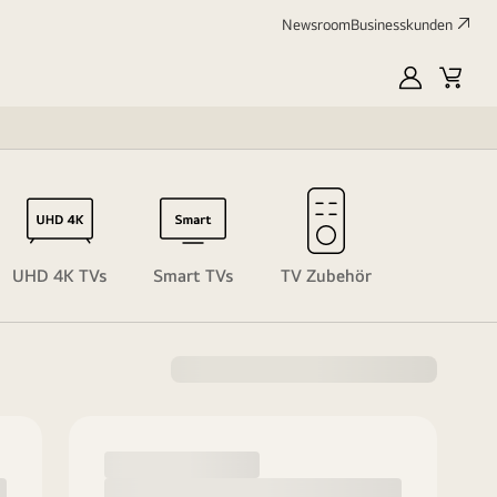
Newsroom
Businesskunden
myLG
Waren
Soundbar
UHD 4K TVs
Smart TVs
TV Zubehör