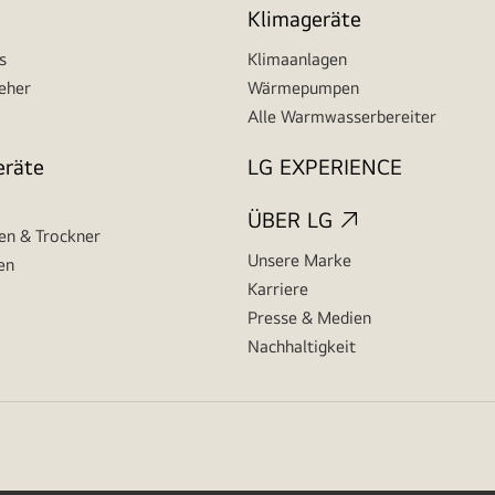
Klimageräte
s
Klimaanlagen
seher
Wärmepumpen
Alle Warmwasserbereiter
eräte
LG EXPERIENCE
ÜBER LG
n & Trockner
Unsere Marke
en
Karriere
Presse & Medien
Nachhaltigkeit