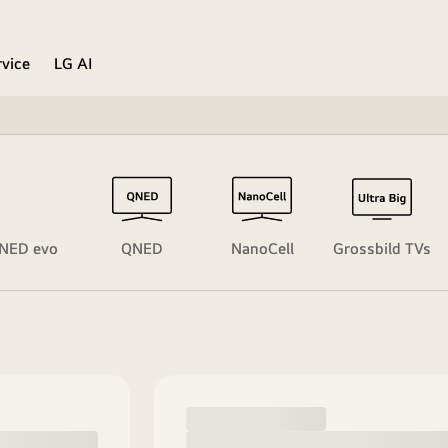
rvice
LG AI
NED evo
QNED
NanoCell
Grossbild TVs