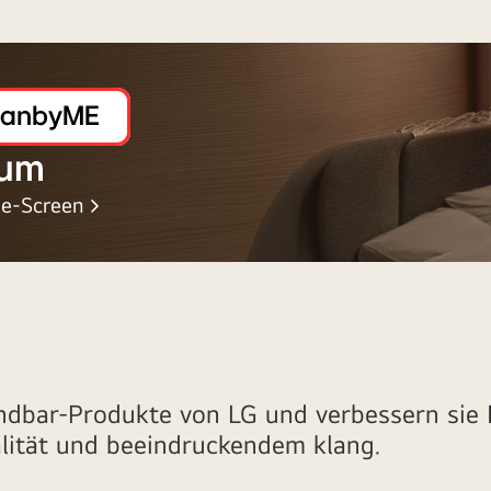
tanbyME
aum
le-Screen
dbar-Produkte von LG und verbessern sie I
lität und beeindruckendem klang.