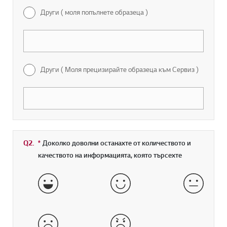
Други ( моля попълнете образеца )
Други ( Моля прецизирайте образеца към Сервиз )
Q2.
*
Задължително поле
Доколко доволни останахте от количеството и
качеството на информацията, която търсехте
Много добре
добрe
средно
лошо
много лошо