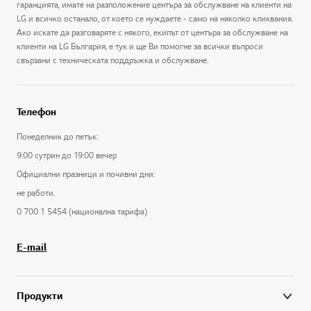
гаранцията, имате на разположение центъра за обслужване на клиенти на
LG и всичко останало, от което се нуждаете - само на няколко кликвания.
Ако искате да разговаряте с някого, екипът от центъра за обслужване на
клиенти на LG България, е тук и ще Ви помогне за всички въпроси
свързани с техническата поддръжка и обслужване.
Телефон
Понеделник до петък:
9:00 сутрин до 19:00 вечер
Официални празници и почивни дни:
не работи.
0 700 1 5454 (национална тарифа)
E-mail
Продукти