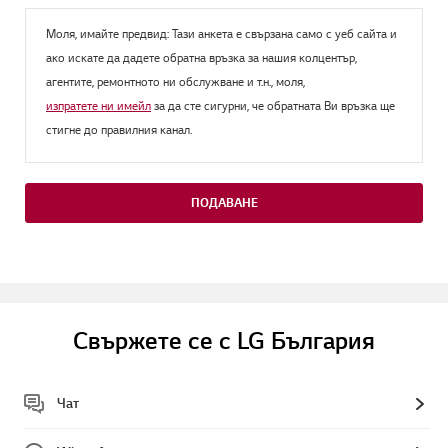
Моля, имайте предвид: Тази анкета е свързана само с уеб сайта и
ако искате да дадете обратна връзка за нашия колцентър,
агентите, ремонтното ни обслужване и т.н., моля,
изпратете ни имейл
за да сте сигурни, че обратната Ви връзка ще
стигне до правилния канал.
ПОДАВАНЕ
Свържете се с LG България
Чат