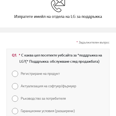
Изпратете имейл на отдела на LG за поддръжка
*
Задължителен въпрос
Q1.
*
Задължително поле
С каква цел посетихте уебсайта за *поддръжка на
LG?(* Поддръжка: обслужване след продажбата)
Регистриране на продукт
Актуализация на софтуер/фърмуер
Ръководство за потребителя
Гаранционни условия (разширени)