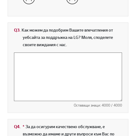
Q3.
Как можем да подобрим Вашите впечатления от
уебсайта за поддръжка на LG? Моля, споделете
своите виждания с нас.
Оставащи знаци:
4000
/ 4000
Q4.
*
Задължително поле
За да осигурим качествено обслужване, е
възможно да имаме и други въпроси към Вас по