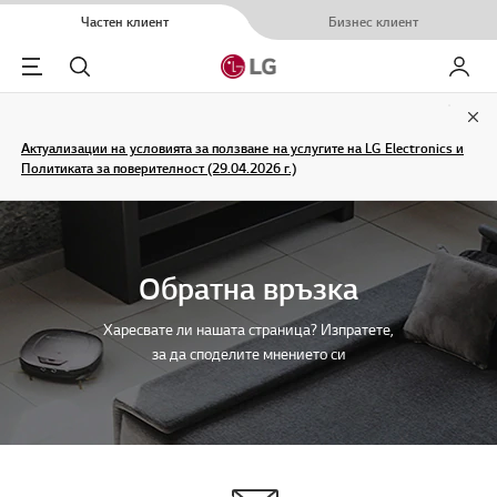
Частен клиент
Бизнес клиент
Menu
Търсене
Моят L
Clo
Актуализации на условията за ползване на услугите на LG Electronics и
Политиката за поверителност (29.04.2026 г.)
Обратна връзка
Харесвате ли нашата страница? Изпратете,
за да споделите мнението си