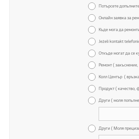
Потърсете допълните
Онлайн заявка за ре
Къде мога да ремонт
Jeżeli kontakt telefon
Откъде могат да се к
Ремонт ( закъснение,
Колл Център ( връзка
Продукт ( качество, 
Други ( моля попълне
Други ( Моля прециз