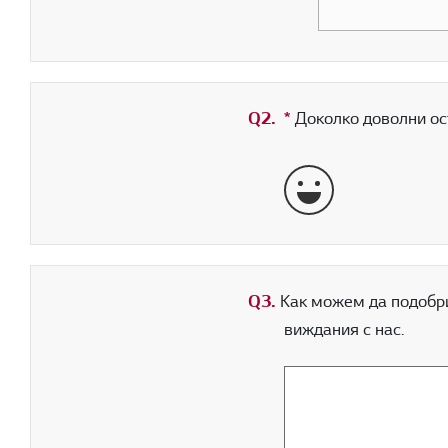
Q2.
*
Задължително поле
Доколко доволни ос
Много добре
Q3.
Как можем да подобри
виждания с нас.