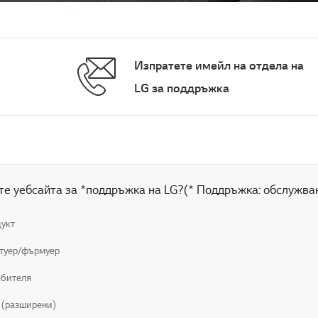
Изпратете имейл на отдела на
LG за поддръжка
те уебсайта за *поддръжка на LG?(* Поддръжка: обслужва
дукт
фтуер/фърмуер
ебителя
 (разширени)