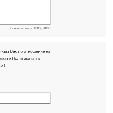
Оставащи знаци:
4000
/ 4000
и към Вас по отношение на
иемате Политиката за
LG)