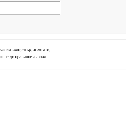
 нашия колцентър, агентите,
тигне до правилния канал.