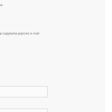
ва
ego zapytania poprzez e-mail