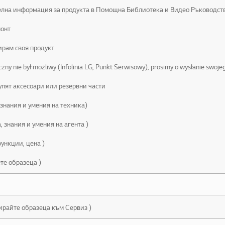
лна информация за продукта в Помощна Библиотека и Видео Ръководст
монт
ирам своя продукт
iczny nie był możliwy (Infolinia LG, Punkt Serwisowy), prosimy o wysłanie swoj
упят аксесоари или резервни части
 знания и умения на техника)
, знания и умения на агента )
функции, цена )
те образеца )
ирайте образеца към Сервиз )