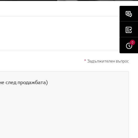
0
*
Задължителен въпрос
не след продажбата)