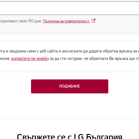
храняват само 90 дни.
Политика за поверителност
та е свързана само с уеб сайта и ако искате да дадете обратна връзка за
 моля,
изпратете ни имейл
за да сте сигурни, че обратната Ви връзка ще с
ПОДАВАНЕ
Свържете се с LG България