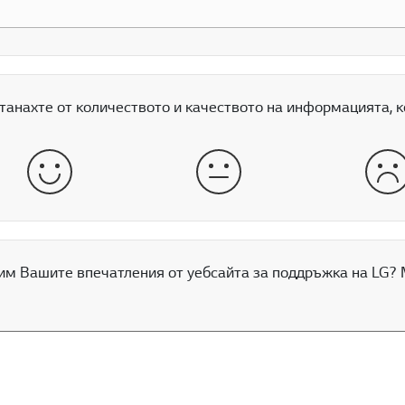
танахте от количеството и качеството на информацията, к
добрe
средно
ло
м Вашите впечатления от уебсайта за поддръжка на LG? 