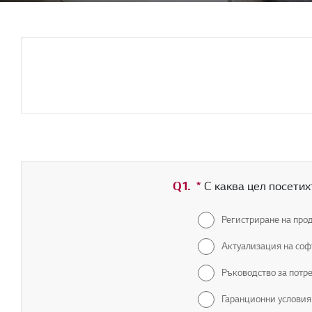
Q1.
*
Задължително поле
С каква цел посетих
Регистриране на про
Актуализация на со
Ръководство за потр
Гаранционни условия