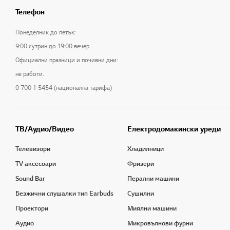
Телефон
Понеделник до петък:
9:00 сутрин до 19:00 вечер
Официални празници и почивни дни:
не работи.
0 700 1 5454 (национална тарифа)
ТB/Аудио/Видео
Електродомакински уреди
Телевизори
Хладилници
TV аксесоари
Фризери
Sound Bar
Перални машини
Безжични слушалки тип Earbuds
Сушилни
Проектори
Миялни машини
Аудио
Микровълнови фурни