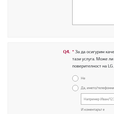
Q4.
*
Задължително поле
За да осигурим кач
тази услуга. Може ли
поверителност на LG.
Не
Да, името/телефонни
И коментарът е