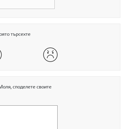
оято търсехте
шо
много лошо
Моля, споделете своите