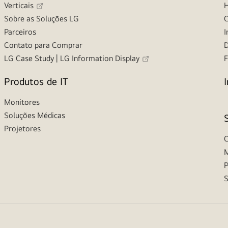
Verticais
H
Sobre as Soluções LG
C
Parceiros
I
Contato para Comprar
D
LG Case Study | LG Information Display
F
Produtos de IT
Monitores
Soluções Médicas
Projetores
C
M
P
S