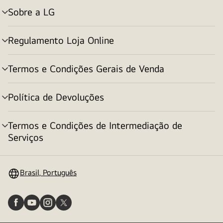
Sobre a LG
alternar
menu
Regulamento Loja Online
alternar
menu
Termos e Condições Gerais de Venda
alternar
menu
Política de Devoluções
alternar
menu
Termos e Condições de Intermediação de
alternar
Serviços
menu
Brasil, Português