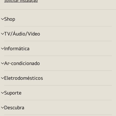
Solicitar instalação
Shop
alternar
menu
TV/Áudio/Vídeo
alternar
menu
Informática
alternar
menu
Ar-condicionado
alternar
menu
Eletrodomésticos
alternar
menu
Suporte
alternar
menu
Descubra
alternar
menu