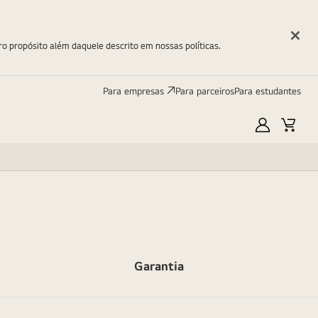
ro propósito além daquele descrito em nossas políticas.
Para empresas
Para parceiros
Para estudantes
Minha
Carri
LG
Garantia