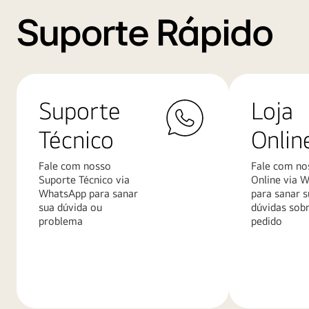
Suporte Rápido
Suporte
Loja
Técnico
Onlin
Fale com nosso
Fale com no
Suporte Técnico via
Online via 
WhatsApp para sanar
para sanar s
sua dúvida ou
dúvidas sob
problema
pedido
Saiba
Saiba
mais
mais