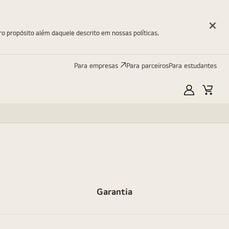
ro propósito além daquele descrito em nossas políticas.
Para empresas
Para parceiros
Para estudantes
Minha
Carri
LG
Garantia