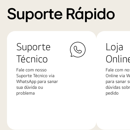
Suporte Rápido
Suporte
Loja
Técnico
Onlin
Fale com nosso
Fale com no
Suporte Técnico via
Online via 
WhatsApp para sanar
para sanar s
sua dúvida ou
dúvidas sob
problema
pedido
Saiba
Saiba
mais
mais