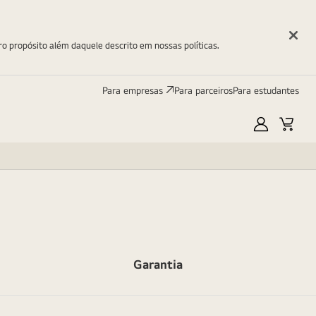
ro propósito além daquele descrito em nossas políticas.
Para empresas
Para parceiros
Para estudantes
Minha
Carri
LG
Garantia