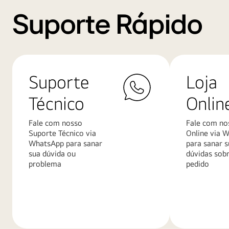
Suporte Rápido
Suporte
Loja
Técnico
Onlin
Fale com nosso
Fale com no
Suporte Técnico via
Online via 
WhatsApp para sanar
para sanar s
sua dúvida ou
dúvidas sob
problema
pedido
Saiba
Saiba
mais
mais