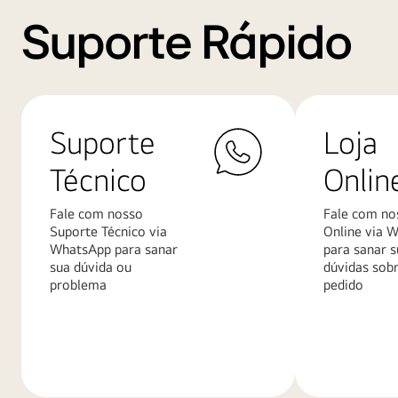
Suporte Rápido
Suporte
Loja
Técnico
Onlin
Fale com nosso
Fale com no
Suporte Técnico via
Online via 
WhatsApp para sanar
para sanar s
sua dúvida ou
dúvidas sob
problema
pedido
Saiba
Saiba
mais
mais