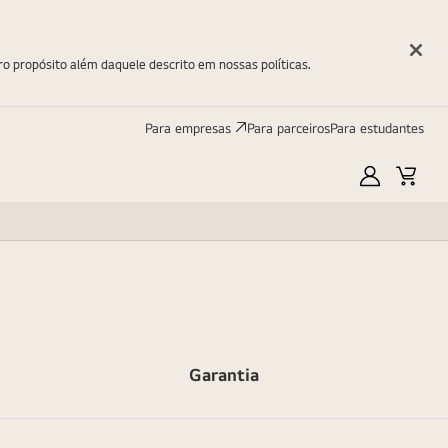
ro propósito além daquele descrito em nossas políticas.
Para empresas
Para parceiros
Para estudantes
Minha
Carri
LG
Garantia