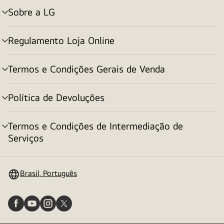
Sobre a LG
alternar
menu
Regulamento Loja Online
alternar
menu
Termos e Condições Gerais de Venda
alternar
menu
Política de Devoluções
alternar
menu
Termos e Condições de Intermediação de
alternar
Serviços
menu
Brasil, Português