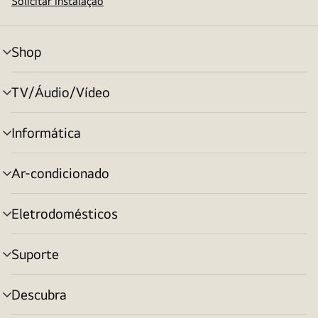
Solicitar instalação
Shop
alternar
menu
TV/Áudio/Vídeo
alternar
menu
Informática
alternar
menu
Ar-condicionado
alternar
menu
Eletrodomésticos
alternar
menu
Suporte
alternar
menu
Descubra
alternar
menu