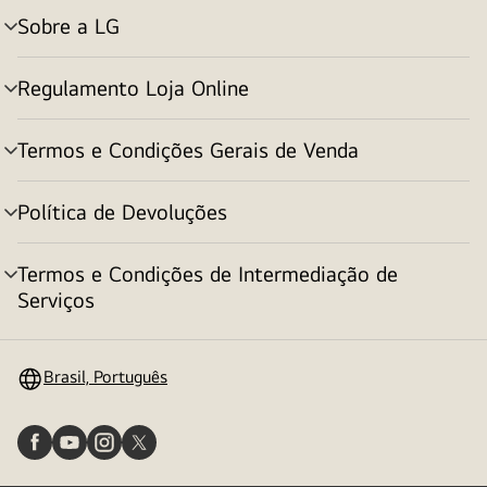
Sobre a LG
alternar
menu
Regulamento Loja Online
alternar
menu
Termos e Condições Gerais de Venda
alternar
menu
Política de Devoluções
alternar
menu
Termos e Condições de Intermediação de
alternar
Serviços
menu
Brasil, Português