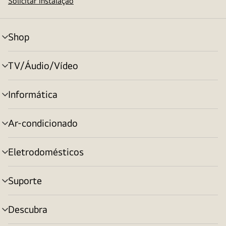
Solicitar instalação
Shop
alternar
menu
TV/Áudio/Vídeo
alternar
menu
Informática
alternar
menu
Ar-condicionado
alternar
menu
Eletrodomésticos
alternar
menu
Suporte
alternar
menu
Descubra
alternar
menu