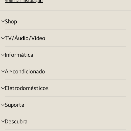
Solicitar instalação
Shop
alternar
menu
TV/Áudio/Vídeo
alternar
menu
Informática
alternar
menu
Ar-condicionado
alternar
menu
Eletrodomésticos
alternar
menu
Suporte
alternar
menu
Descubra
alternar
menu