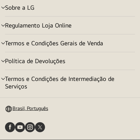
Sobre a LG
alternar
menu
Regulamento Loja Online
alternar
menu
Termos e Condições Gerais de Venda
alternar
menu
Política de Devoluções
alternar
menu
Termos e Condições de Intermediação de
alternar
Serviços
menu
Brasil, Português