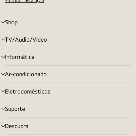
Solicitar instalação
Shop
alternar
menu
TV/Áudio/Vídeo
alternar
menu
Informática
alternar
menu
Ar-condicionado
alternar
menu
Eletrodomésticos
alternar
menu
Suporte
alternar
menu
Descubra
alternar
menu