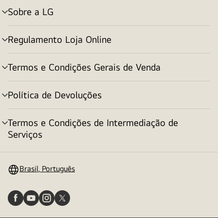
Sobre a LG
alternar
menu
Regulamento Loja Online
alternar
menu
Termos e Condições Gerais de Venda
alternar
menu
Política de Devoluções
alternar
menu
Termos e Condições de Intermediação de
alternar
Serviços
menu
Brasil, Português