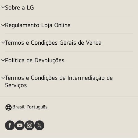
Sobre a LG
alternar
menu
Regulamento Loja Online
alternar
menu
Termos e Condições Gerais de Venda
alternar
menu
Política de Devoluções
alternar
menu
Termos e Condições de Intermediação de
alternar
Serviços
menu
Brasil, Português