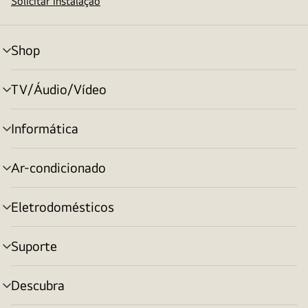
Solicitar instalação
Shop
alternar
menu
TV/Áudio/Vídeo
alternar
menu
Informática
alternar
menu
Ar-condicionado
alternar
menu
Eletrodomésticos
alternar
menu
Suporte
alternar
menu
Descubra
alternar
menu