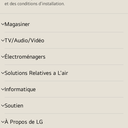
et des conditions d’installation.
Magasiner
menu
basculement
TV/Audio/Vidéo
menu
basculement
Électroménagers
menu
basculement
Solutions Relatives a L'air
menu
basculement
Informatique
menu
basculement
Soutien
menu
basculement
À Propos de LG
menu