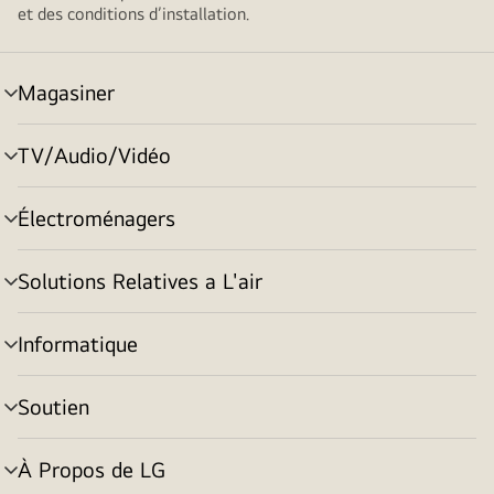
et des conditions d’installation.
Magasiner
menu
basculement
TV/Audio/Vidéo
menu
basculement
Électroménagers
menu
basculement
Solutions Relatives a L'air
menu
basculement
Informatique
menu
basculement
Soutien
menu
basculement
À Propos de LG
menu