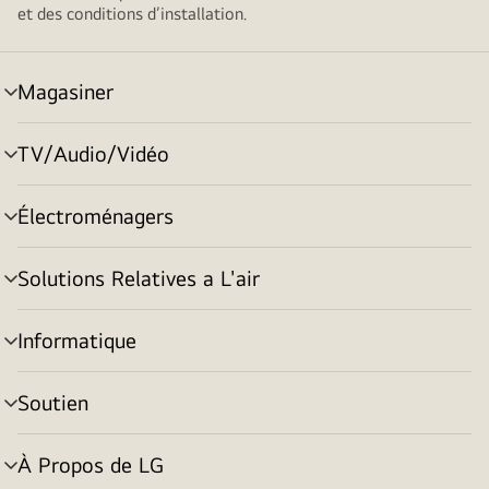
et des conditions d’installation.
Magasiner
menu
basculement
TV/Audio/Vidéo
menu
basculement
Électroménagers
menu
basculement
Solutions Relatives a L'air
menu
basculement
Informatique
menu
basculement
Soutien
menu
basculement
À Propos de LG
menu