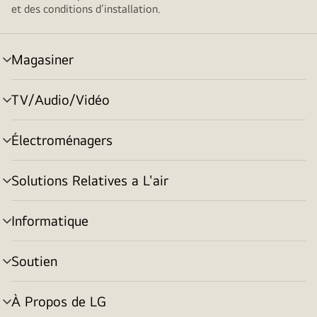
et des conditions d’installation.
Magasiner
menu
basculement
TV/Audio/Vidéo
menu
basculement
Électroménagers
menu
basculement
Solutions Relatives a L'air
menu
basculement
Informatique
menu
basculement
Soutien
menu
basculement
À Propos de LG
menu