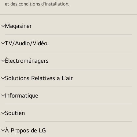
et des conditions d’installation.
Magasiner
menu
basculement
TV/Audio/Vidéo
menu
basculement
Électroménagers
menu
basculement
Solutions Relatives a L'air
menu
basculement
Informatique
menu
basculement
Soutien
menu
basculement
À Propos de LG
menu