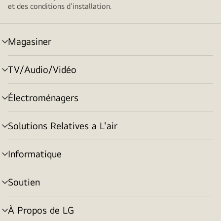
et des conditions d’installation.
Magasiner
menu
basculement
TV/Audio/Vidéo
menu
basculement
Électroménagers
menu
basculement
Solutions Relatives a L'air
menu
basculement
Informatique
menu
basculement
Soutien
menu
basculement
À Propos de LG
menu