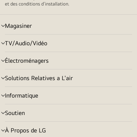
et des conditions d’installation.
Magasiner
menu
basculement
TV/Audio/Vidéo
menu
basculement
Électroménagers
menu
basculement
Solutions Relatives a L'air
menu
basculement
Informatique
menu
basculement
Soutien
menu
basculement
À Propos de LG
menu