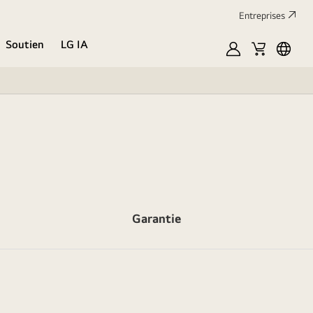
Entreprises​
Soutien
LG IA
MyLG
Cart
Englis
Garantie