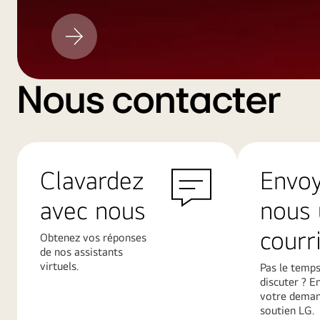
Mise
à
jour
LG
Nous contacter
Clavardez
Envo
avec nous
nous 
courri
Obtenez vos réponses
de nos assistants
virtuels.
Pas le temps
discuter ? E
votre deman
soutien LG.