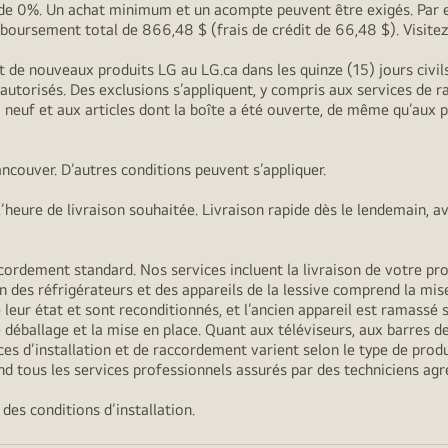
G de 0%. Un achat minimum et un acompte peuvent être exigés. Par 
oursement total de 866,48 $ (frais de crédit de 66,48 $). Visite
t de nouveaux produits LG au LG.ca dans les quinze (15) jours civi
s autorisés. Des exclusions s’appliquent, y compris aux services de
 à neuf et aux articles dont la boîte a été ouverte, de même qu’aux
ncouver. D’autres conditions peuvent s’appliquer.
heure de livraison souhaitée. Livraison rapide dès le lendemain, a
ordement standard. Nos services incluent la livraison de votre produ
n des réfrigérateurs et des appareils de la lessive comprend la mise
 leur état et sont reconditionnés, et l’ancien appareil est ramassé s’
déballage et la mise en place. Quant aux téléviseurs, aux barres de
es d’installation et de raccordement varient selon le type de produi
d tous les services professionnels assurés par des techniciens agr
des conditions d’installation.