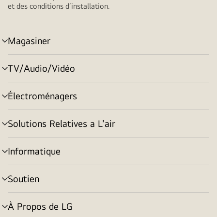
et des conditions d’installation.
Magasiner
menu
basculement
TV/Audio/Vidéo
menu
basculement
Électroménagers
menu
basculement
Solutions Relatives a L'air
menu
basculement
Informatique
menu
basculement
Soutien
menu
basculement
À Propos de LG
menu