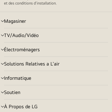
et des conditions d’installation.
Magasiner
menu
basculement
TV/Audio/Vidéo
menu
basculement
Électroménagers
menu
basculement
Solutions Relatives a L'air
menu
basculement
Informatique
menu
basculement
Soutien
menu
basculement
À Propos de LG
menu