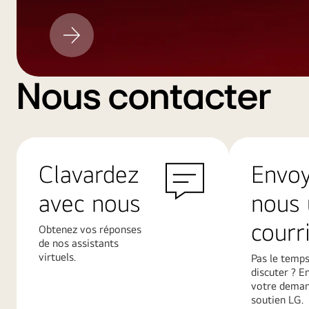
Mise
à
jour
LG
Nous contacter
Clavardez
Envo
avec nous
nous 
courri
Obtenez vos réponses
de nos assistants
virtuels.
Pas le temps
discuter ? E
votre deman
soutien LG.