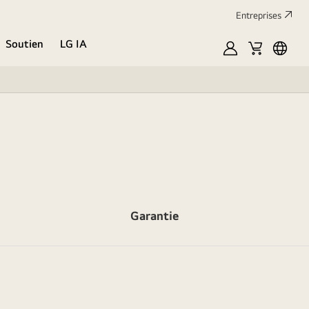
Entreprises​
Soutien
LG IA
MyLG
Cart
Englis
Garantie