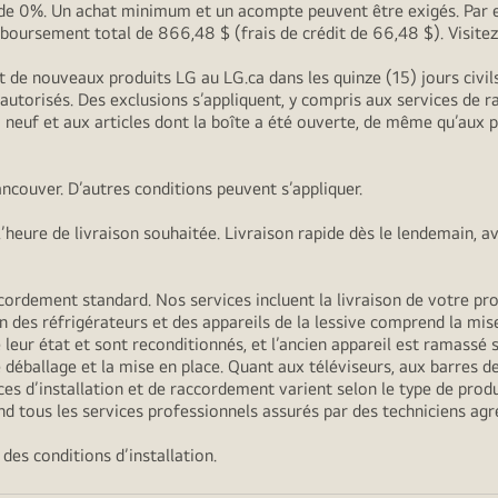
G de 0%. Un achat minimum et un acompte peuvent être exigés. Par 
oursement total de 866,48 $ (frais de crédit de 66,48 $). Visite
t de nouveaux produits LG au LG.ca dans les quinze (15) jours civi
s autorisés. Des exclusions s’appliquent, y compris aux services de
 à neuf et aux articles dont la boîte a été ouverte, de même qu’aux
ncouver. D’autres conditions peuvent s’appliquer.
heure de livraison souhaitée. Livraison rapide dès le lendemain, a
ordement standard. Nos services incluent la livraison de votre produ
n des réfrigérateurs et des appareils de la lessive comprend la mise
 leur état et sont reconditionnés, et l’ancien appareil est ramassé s’
déballage et la mise en place. Quant aux téléviseurs, aux barres de
es d’installation et de raccordement varient selon le type de produi
d tous les services professionnels assurés par des techniciens agr
des conditions d’installation.