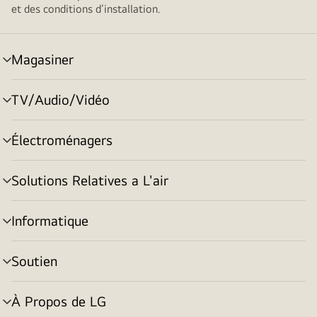
et des conditions d’installation.
Magasiner
menu
basculement
TV/Audio/Vidéo
menu
basculement
Électroménagers
menu
basculement
Solutions Relatives a L'air
menu
basculement
Informatique
menu
basculement
Soutien
menu
basculement
À Propos de LG
menu