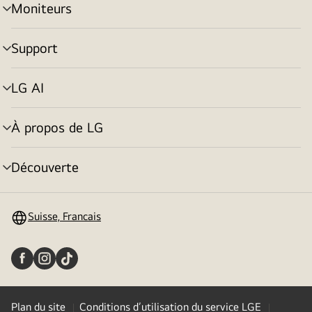
Moniteurs
menu
déroulant
Support
menu
déroulant
LG AI
menu
déroulant
À propos de LG
menu
déroulant
Découverte
menu
déroulant
Suisse, Francais
Plan du site
Conditions d’utilisation du service LGE