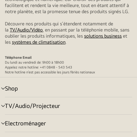
facilitent et rendent la vie meilleure, tout en étant attentif à
notre planète, est la promesse tenue des produits signés LG.
Découvre nos produits qui s’étendent notamment de
la
TV/Audio/Vidéo
, en passant par la téléphonie mobile, sans
oublier les produits informatiques, les
solutions business
et
les
systèmes de climatisation
.
Téléphone
Email
Du lundi au vendredi de: 9h00 à 18h00
Appelez notre hotline: +41 0848 - 543 543
Notre hotline n’est pas accessible les jours fériés nationaux
Shop
menu
déroulant
TV/Audio/Projecteur
menu
déroulant
Electroménager
menu
déroulant