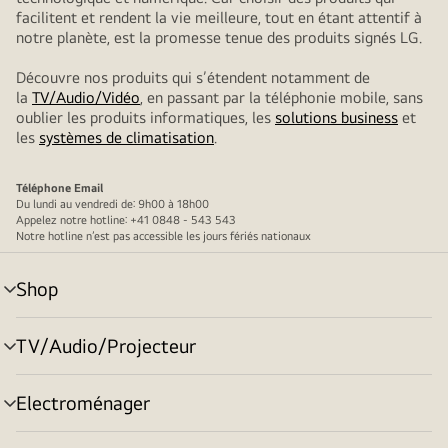
facilitent et rendent la vie meilleure, tout en étant attentif à
notre planète, est la promesse tenue des produits signés LG.
Découvre nos produits qui s’étendent notamment de
la
TV/Audio/Vidéo
, en passant par la téléphonie mobile, sans
oublier les produits informatiques, les
solutions business
et
les
systèmes de climatisation
.
Téléphone
Email
Du lundi au vendredi de: 9h00 à 18h00
Appelez notre hotline: +41 0848 - 543 543
Notre hotline n’est pas accessible les jours fériés nationaux
Shop
menu
déroulant
TV/Audio/Projecteur
menu
déroulant
Electroménager
menu
déroulant