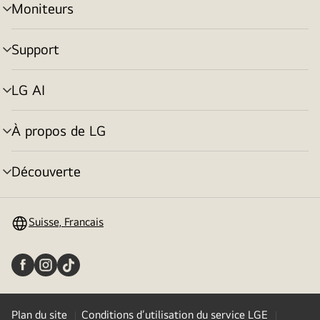
Moniteurs
menu
déroulant
Support
menu
déroulant
LG AI
menu
déroulant
À propos de LG
menu
déroulant
Découverte
menu
déroulant
Suisse, Francais
Plan du site
Conditions d’utilisation du service LGE