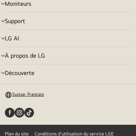
Moniteurs
menu
déroulant
Support
menu
déroulant
LG AI
menu
déroulant
À propos de LG
menu
déroulant
Découverte
menu
déroulant
Suisse, Francais
Plan du site
Conditions d’utilisation du service LGE