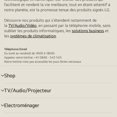
facilitent et rendent la vie meilleure, tout en étant attentif à
notre planète, est la promesse tenue des produits signés LG.
Découvre nos produits qui s’étendent notamment de
la
TV/Audio/Vidéo
, en passant par la téléphonie mobile, sans
oublier les produits informatiques, les
solutions business
et
les
systèmes de climatisation
.
Téléphone
Email
Du lundi au vendredi de: 9h00 à 18h00
Appelez notre hotline: +41 0848 - 543 543
Notre hotline n’est pas accessible les jours fériés nationaux
Shop
menu
déroulant
TV/Audio/Projecteur
menu
déroulant
Electroménager
menu
déroulant