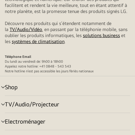
facilitent et rendent la vie meilleure, tout en étant attentif à
notre planète, est la promesse tenue des produits signés LG.
Découvre nos produits qui s’étendent notamment de
la
TV/Audio/Vidéo
, en passant par la téléphonie mobile, sans
oublier les produits informatiques, les
solutions business
et
les
systèmes de climatisation
.
Téléphone
Email
Du lundi au vendredi de: 9h00 à 18h00
Appelez notre hotline: +41 0848 - 543 543
Notre hotline n’est pas accessible les jours fériés nationaux
Shop
menu
déroulant
TV/Audio/Projecteur
menu
déroulant
Electroménager
menu
déroulant