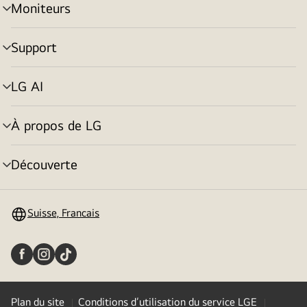
Moniteurs
menu
déroulant
Support
menu
déroulant
LG AI
menu
déroulant
À propos de LG
menu
déroulant
Découverte
menu
déroulant
Suisse, Francais
Plan du site
Conditions d’utilisation du service LGE