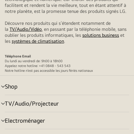
facilitent et rendent la vie meilleure, tout en étant attentif à
notre planète, est la promesse tenue des produits signés LG.
Découvre nos produits qui s’étendent notamment de
la
TV/Audio/Vidéo
, en passant par la téléphonie mobile, sans
oublier les produits informatiques, les
solutions business
et
les
systèmes de climatisation
.
Téléphone
Email
Du lundi au vendredi de: 9h00 à 18h00
Appelez notre hotline: +41 0848 - 543 543
Notre hotline n’est pas accessible les jours fériés nationaux
Shop
menu
déroulant
TV/Audio/Projecteur
menu
déroulant
Electroménager
menu
déroulant