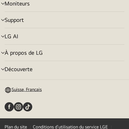
Moniteurs
menu
déroulant
Support
menu
déroulant
LG AI
menu
déroulant
À propos de LG
menu
déroulant
Découverte
menu
déroulant
Suisse, Francais
Plan du site
Conditions d’utilisation du service LGE