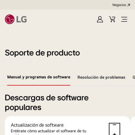
Negocios
Iniciar
Carrito
Open
sesión/Regístrat
de
Menu
compras
Soporte de producto
Manual y programas de software
Resolución de problemas
G
Descargas de software
populares
Actualización de software
Entérate cómo actualizar el software de tu