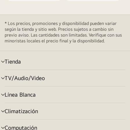
* Los precios, promociones y disponibilidad pueden variar
según la tienda y sitio web. Precios sujetos a cambio sin
previo aviso. Las cantidades son limitadas. Verifique con sus
minoristas locales el precio final y la disponibilidad.
Tienda
cambiar
de
menú
TV/Audio/Video
cambiar
de
menú
Línea Blanca
cambiar
de
menú
Climatización
cambiar
de
menú
Computación