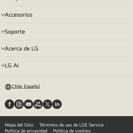
cambiar
de
menú
Accesorios
cambiar
de
menú
Soporte
cambiar
de
menú
Acerca de LG
cambiar
de
menú
LG AI
cambiar
de
menú
Chile, Español
Mapa del Sitio
Términos de uso de LGE Service
Política de privacidad
Política de cookies