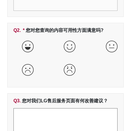
Q2.
*
必填字段
您对您查询的内容可用性方面满意吗?
非常好
好
一般
差
非常差
Q3.
您对我们LG售后服务页面有何改善建议？