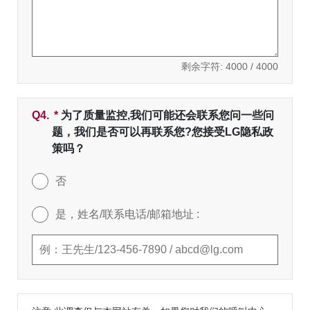
剩余字符:
4000
/ 4000
Q4.
*
必填字段
为了质量监控,我们可能还会联系您问一些问
题，我们是否可以再联系您?您接受LG隐私政
策吗？
否
是，姓名/联系电话/邮箱地址 :