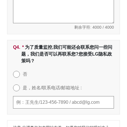
剩余字符:
4000
/ 4000
Q4.
*
必填字段
为了质量监控,我们可能还会联系您问一些问
题，我们是否可以再联系您?您接受LG隐私政
策吗？
否
是，姓名/联系电话/邮箱地址 :