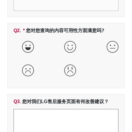
Q2.
*
必填字段
您对您查询的内容可用性方面满意吗?
非常好
好
一般
差
非常差
Q3.
您对我们LG售后服务页面有何改善建议？