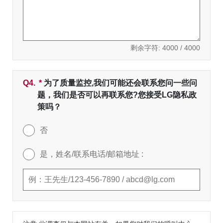
剩余字符:
4000
/ 4000
Q4.
*
必填字段
为了质量监控,我们可能还会联系您问一些问
题，我们是否可以再联系您?您接受LG隐私政
策吗？
否
是，姓名/联系电话/邮箱地址 :