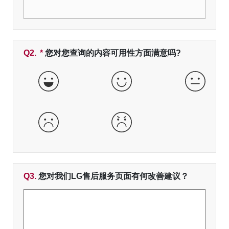
Q2.
*
必填字段
您对您查询的内容可用性方面满意吗?
非常好
好
一般
差
非常差
Q3.
您对我们LG售后服务页面有何改善建议？