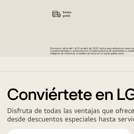
Varias
imagenes
de
personas
disfrutando
Conviértete en 
el
parlante
Disfruta de todas las ventajas que ofrec
XBOOM
de
desde descuentos especiales hasta servic
LG,
icono