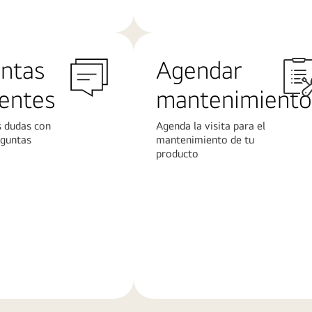
ntas
Agendar
entes
mantenimiento
s dudas con
Agenda la visita para el
eguntas
mantenimiento de tu
producto
Más
n
información