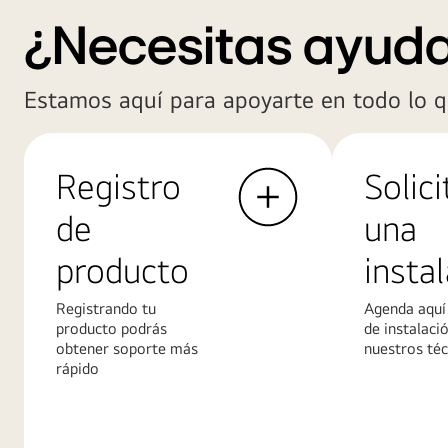
¿Necesitas ayud
Estamos aquí para apoyarte en todo lo q
Registro
Solici
de
una
producto
insta
Registrando tu
Agenda aquí 
producto podrás
de instalaci
obtener soporte más
nuestros téc
rápido
Más
Más
información
informació