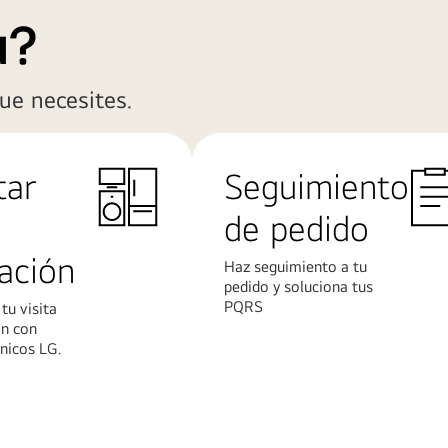
a?
ue necesites.
tar
Seguimiento
de pedido
lación
Haz seguimiento a tu
pedido y soluciona tus
PQRS
tu visita
ón con
nicos LG.
Más
n
información