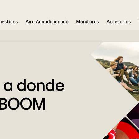
mésticos
Aire Acondicionado
Monitores
Accesorios
a a donde
 XBOOM