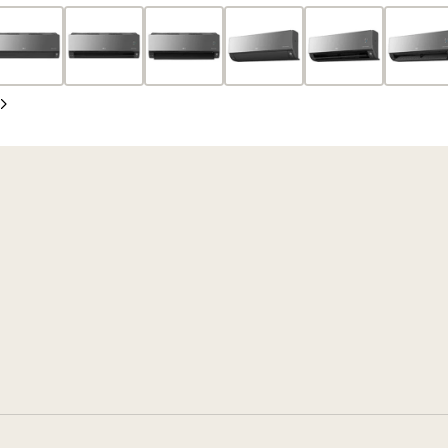
snímek
Další
snímek