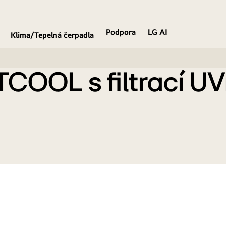
Inverter 3,5 kW
Podpora
LG AI
Klima/Tepelná čerpadla
 UVnano™ DUAL