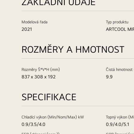
ZÁKLADNÍ ÚDAJE
Modelová řada
Typ produktu
2021
ARTCOOL MI
ROZMĚRY A HMOTNOST
Rozměry Š*V*H (mm)
Čistá hmotnost 
837 x 308 x 192
9.9
SPECIFIKACE
Chladící výkon (Min/Nom/Max) kW
Topný výkon (
0.9/3.5/4.0
0.9/4.0/5.1