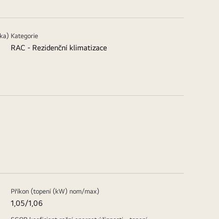
tka)
Kategorie
RAC - Rezidenční klimatizace
Příkon (topení (kW) nom/max)
1,05/1,06