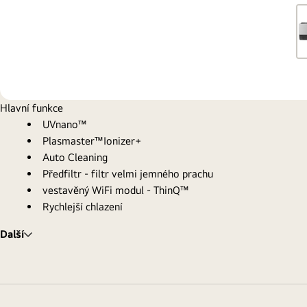
Hlavní funkce
UVnano™
Plasmaster™Ionizer+
Auto Cleaning
Předfiltr - filtr velmi jemného prachu
vestavěný WiFi modul - ThinQ™
Rychlejší chlazení
Další