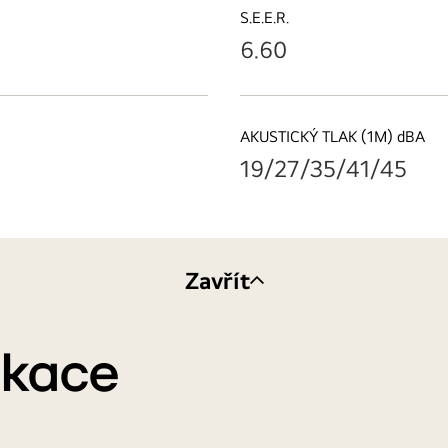
S.E.E.R.
6.60
AKUSTICKÝ TLAK (1M) dBA
19/27/35/41/45
Zavřít
ikace