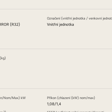
Označení (vnitřní jednotka / venkovní jedno
RROR (R32)
Vnitřní jednotka
(kg)
Min/Nom/Max) kW
Příkon (chlazení (kW) nom/max)
1,08/1,4