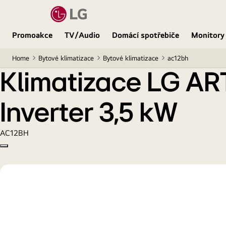
Klimatizace LG ARTCOOL s filtrací UVnano™ DUAL 
Promoakce
TV/Audio
Domácí spotřebiče
Monitory
Home
Bytové klimatizace
Bytové klimatizace
ac12bh
Klimatizace LG ARTCOOL s filtrací
Inverter 3,5 kW
AC12BH
Copy model name