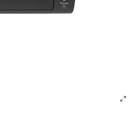
open
gallery
popup