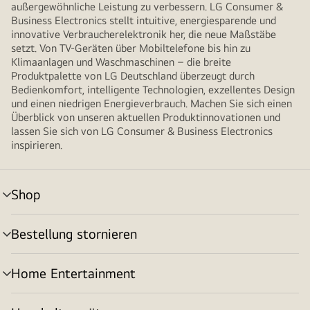
außergewöhnliche Leistung zu verbessern. LG Consumer &
Business Electronics stellt intuitive, energiesparende und
innovative Verbraucherelektronik her, die neue Maßstäbe
setzt. Von TV-Geräten über Mobiltelefone bis hin zu
Klimaanlagen und Waschmaschinen – die breite
Produktpalette von LG Deutschland überzeugt durch
Bedienkomfort, intelligente Technologien, exzellentes Design
und einen niedrigen Energieverbrauch. Machen Sie sich einen
Überblick von unseren aktuellen Produktinnovationen und
lassen Sie sich von LG Consumer & Business Electronics
inspirieren.
Shop
Menü
umschalten
Bestellung stornieren
Menü
umschalten
Home Entertainment
Menü
umschalten