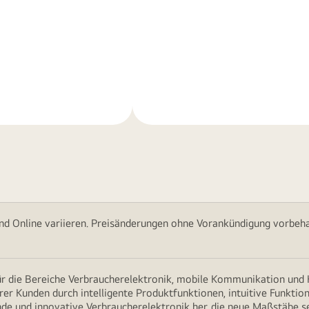
Weitere
nen
Informationen
nd Online variieren. Preisänderungen ohne Vorankündigung vorbehal
für die Bereiche Verbraucherelektronik, mobile Kommunikation un
erer Kunden durch intelligente Produktfunktionen, intuitive Funkti
nde und innovative Verbraucherelektronik her, die neue Maßstäbe s