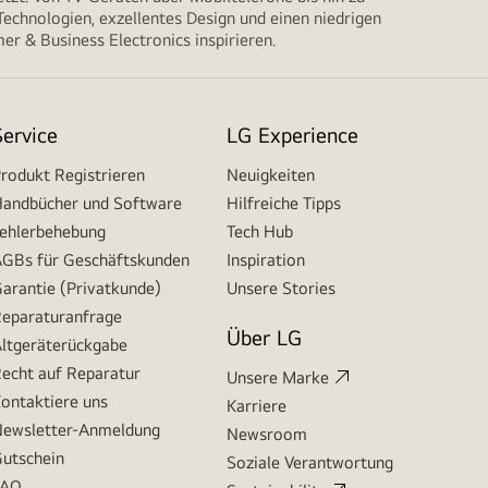
echnologien, exzellentes Design und einen niedrigen
r & Business Electronics inspirieren.
Service
LG Experience
rodukt Registrieren
Neuigkeiten
andbücher und Software
Hilfreiche Tipps
ehlerbehebung
Tech Hub
GBs für Geschäftskunden
Inspiration
arantie (Privatkunde)
Unsere Stories
eparaturanfrage
Über LG
ltgeräterückgabe
echt auf Reparatur
Unsere Marke
ontaktiere uns
Karriere
ewsletter-Anmeldung
Newsroom
utschein
Soziale Verantwortung
FAQ