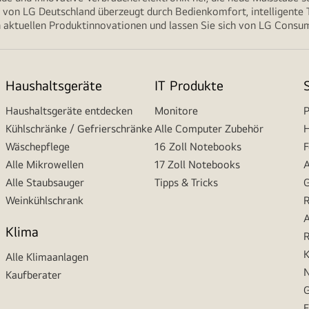
von LG Deutschland überzeugt durch Bedienkomfort, intelligente T
 aktuellen Produktinnovationen und lassen Sie sich von LG Consume
Haushaltsgeräte
IT Produkte
Haushaltsgeräte entdecken
Monitore
P
Kühlschränke / Gefrierschränke
Alle Computer Zubehör
H
Wäschepflege
16 Zoll Notebooks
F
Alle Mikrowellen
17 Zoll Notebooks
A
Alle Staubsauger
Tipps & Tricks
G
Weinkühlschrank
R
A
Klima
R
K
Alle Klimaanlagen
N
Kaufberater
G