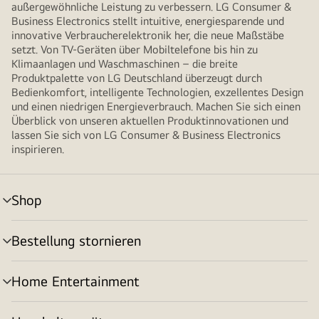
außergewöhnliche Leistung zu verbessern. LG Consumer &
Business Electronics stellt intuitive, energiesparende und
innovative Verbraucherelektronik her, die neue Maßstäbe
setzt. Von TV-Geräten über Mobiltelefone bis hin zu
Klimaanlagen und Waschmaschinen – die breite
Produktpalette von LG Deutschland überzeugt durch
Bedienkomfort, intelligente Technologien, exzellentes Design
und einen niedrigen Energieverbrauch. Machen Sie sich einen
Überblick von unseren aktuellen Produktinnovationen und
lassen Sie sich von LG Consumer & Business Electronics
inspirieren.
Shop
Menü
umschalten
Bestellung stornieren
Menü
umschalten
Home Entertainment
Menü
umschalten