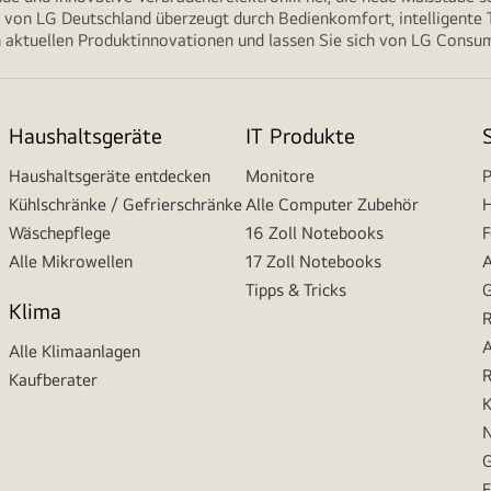
von LG Deutschland überzeugt durch Bedienkomfort, intelligente T
 aktuellen Produktinnovationen und lassen Sie sich von LG Consume
Haushaltsgeräte
IT Produkte
Haushaltsgeräte entdecken
Monitore
P
Kühlschränke / Gefrierschränke
Alle Computer Zubehör
H
Wäschepflege
16 Zoll Notebooks
F
Alle Mikrowellen
17 Zoll Notebooks
A
Tipps & Tricks
G
Klima
R
A
Alle Klimaanlagen
R
Kaufberater
K
N
G