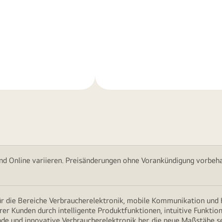
Weitere
nen
Informationen
nd Online variieren. Preisänderungen ohne Vorankündigung vorbehal
für die Bereiche Verbraucherelektronik, mobile Kommunikation un
erer Kunden durch intelligente Produktfunktionen, intuitive Funkti
nde und innovative Verbraucherelektronik her, die neue Maßstäbe s