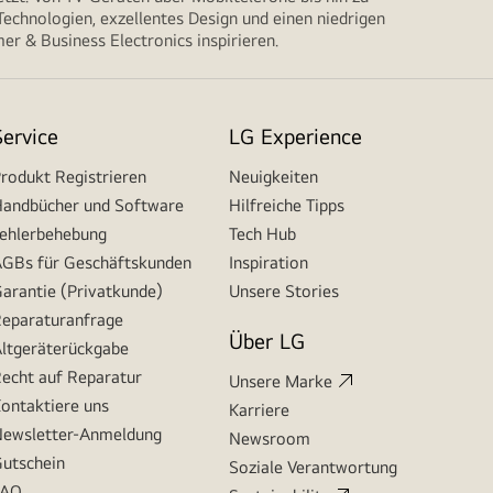
echnologien, exzellentes Design und einen niedrigen
r & Business Electronics inspirieren.
Service
LG Experience
rodukt Registrieren
Neuigkeiten
andbücher und Software
Hilfreiche Tipps
ehlerbehebung
Tech Hub
GBs für Geschäftskunden
Inspiration
arantie (Privatkunde)
Unsere Stories
eparaturanfrage
Über LG
ltgeräterückgabe
echt auf Reparatur
Unsere Marke
ontaktiere uns
Karriere
ewsletter-Anmeldung
Newsroom
utschein
Soziale Verantwortung
FAQ