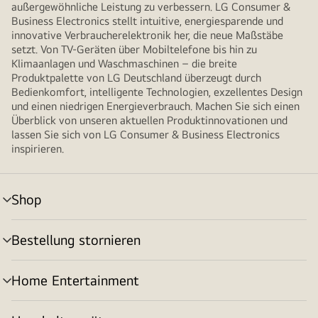
außergewöhnliche Leistung zu verbessern. LG Consumer &
Business Electronics stellt intuitive, energiesparende und
innovative Verbraucherelektronik her, die neue Maßstäbe
setzt. Von TV-Geräten über Mobiltelefone bis hin zu
Klimaanlagen und Waschmaschinen – die breite
Produktpalette von LG Deutschland überzeugt durch
Bedienkomfort, intelligente Technologien, exzellentes Design
und einen niedrigen Energieverbrauch. Machen Sie sich einen
Überblick von unseren aktuellen Produktinnovationen und
lassen Sie sich von LG Consumer & Business Electronics
inspirieren.
Shop
Menü
umschalten
Bestellung stornieren
Menü
umschalten
Home Entertainment
Menü
umschalten