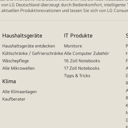
von LG Deutschland überzeugt durch Bedienkomfort, intelligente T
 aktuellen Produktinnovationen und lassen Sie sich von LG Consume
Haushaltsgeräte
IT Produkte
Haushaltsgeräte entdecken
Monitore
P
Kühlschränke / Gefrierschränke
Alle Computer Zubehör
H
Wäschepflege
16 Zoll Notebooks
F
Alle Mikrowellen
17 Zoll Notebooks
A
Tipps & Tricks
G
Klima
R
A
Alle Klimaanlagen
R
Kaufberater
K
N
G