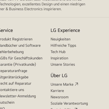
echnologien, exzellentes Design und einen niedrigen
r & Business Electronics inspirieren.
Service
LG Experience
rodukt Registrieren
Neuigkeiten
andbücher und Software
Hilfreiche Tipps
ehlerbehebung
Tech Hub
GBs für Geschäftskunden
Inspiration
arantie (Privatkunde)
Unsere Stories
eparaturanfrage
Über LG
ltgeräterückgabe
echt auf Reparatur
Unsere Marke
ontaktiere uns
Karriere
ewsletter-Anmeldung
Newsroom
utschein
Soziale Verantwortung
FAQ