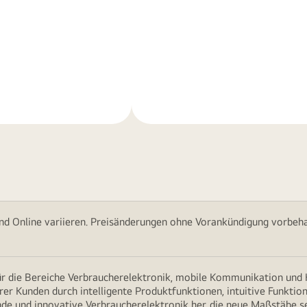
Weitere
nen
Informationen
nd Online variieren. Preisänderungen ohne Vorankündigung vorbehal
für die Bereiche Verbraucherelektronik, mobile Kommunikation un
erer Kunden durch intelligente Produktfunktionen, intuitive Funkti
nde und innovative Verbraucherelektronik her, die neue Maßstäbe s