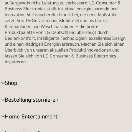
außergewöhnliche Leistung zu verbessern. LG Consumer &
Business Electronics stellt intuitive, energiesparende und
innovative Verbraucherelektronik her, die neue Maßstäbe
setzt. Von TV-Geräten über Mobiltelefone bis hin zu
Klimaanlagen und Waschmaschinen – die breite
Produktpalette von LG Deutschland überzeugt durch
Bedienkomfort, intelligente Technologien, exzellentes Design
und einen niedrigen Energieverbrauch. Machen Sie sich einen
Überblick von unseren aktuellen Produktinnovationen und
lassen Sie sich von LG Consumer & Business Electronics
inspirieren.
Shop
Menü
umschalten
Bestellung stornieren
Menü
umschalten
Home Entertainment
Menü
umschalten