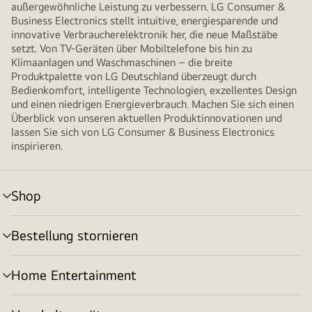
außergewöhnliche Leistung zu verbessern. LG Consumer &
Business Electronics stellt intuitive, energiesparende und
innovative Verbraucherelektronik her, die neue Maßstäbe
setzt. Von TV-Geräten über Mobiltelefone bis hin zu
Klimaanlagen und Waschmaschinen – die breite
Produktpalette von LG Deutschland überzeugt durch
Bedienkomfort, intelligente Technologien, exzellentes Design
und einen niedrigen Energieverbrauch. Machen Sie sich einen
Überblick von unseren aktuellen Produktinnovationen und
lassen Sie sich von LG Consumer & Business Electronics
inspirieren.
Shop
Menü
umschalten
Bestellung stornieren
Menü
umschalten
Home Entertainment
Menü
umschalten