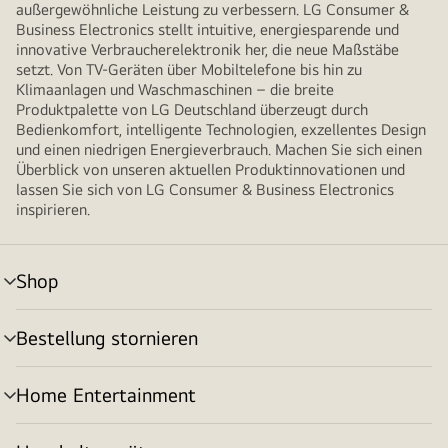
außergewöhnliche Leistung zu verbessern. LG Consumer &
Business Electronics stellt intuitive, energiesparende und
innovative Verbraucherelektronik her, die neue Maßstäbe
setzt. Von TV-Geräten über Mobiltelefone bis hin zu
Klimaanlagen und Waschmaschinen – die breite
Produktpalette von LG Deutschland überzeugt durch
Bedienkomfort, intelligente Technologien, exzellentes Design
und einen niedrigen Energieverbrauch. Machen Sie sich einen
Überblick von unseren aktuellen Produktinnovationen und
lassen Sie sich von LG Consumer & Business Electronics
inspirieren.
Shop
Menü
umschalten
Bestellung stornieren
Menü
umschalten
Home Entertainment
Menü
umschalten